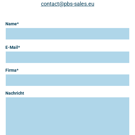
contact@pbs-sales.eu
Name*
Please
E-Mail*
leave
this
Firma*
field
empty.
Nachricht