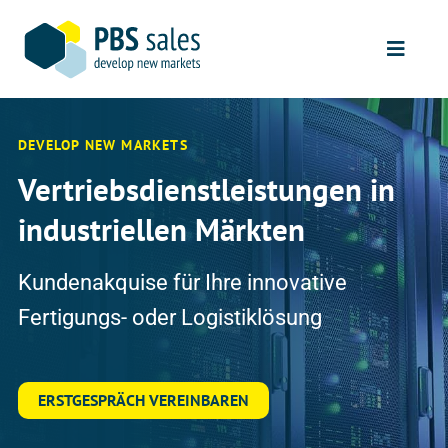
Skip
to
Toggle
content
Naviga
START
DEVELOP NEW MARKETS
VERTRIEBSLÖSUNGEN
Vertriebsdienstleistungen in
REFERENZEN
industriellen Märkten
UNSER PROZESS
Kundenakquise für Ihre innovative
ÜBER UNS
Fertigungs- oder Logistiklösung
KONTAKT
ERSTGESPRÄCH VEREINBAREN