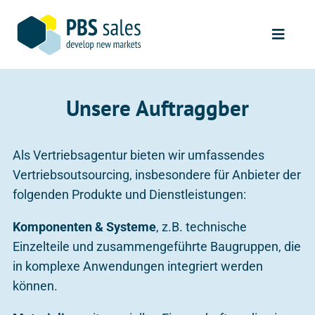
Skip
to
Toggle
content
Naviga
START
Unsere Auftraggber
VERTRIEBSLÖSUNGEN
REFERENZEN
Als Vertriebsagentur bieten wir umfassendes
Vertriebsoutsourcing, insbesondere für Anbieter der
UNSER PROZESS
folgenden Produkte und Dienstleistungen:
ÜBER UNS
Komponenten & Systeme
, z.B. technische
Einzelteile und zusammengeführte Baugruppen, die
KONTAKT
in komplexe Anwendungen integriert werden
können.