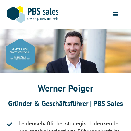
Skip
to
Toggle
content
Naviga
START
VERTRIEBSLÖSUNGEN
REFERENZEN
UNSER PROZESS
Werner Poiger
ÜBER UNS
Gründer & Geschäftsführer | PBS Sales
KONTAKT
Leidenschaftliche, strategisch denkende